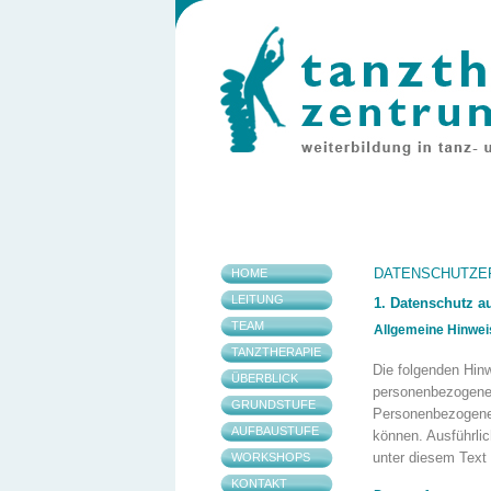
DATENSCHUTZE
HOME
LEITUNG
1. Datenschutz au
TEAM
Allgemeine Hinwei
TANZTHERAPIE
Die folgenden Hinw
ÜBERBLICK
personenbezogenen
GRUNDSTUFE
Personenbezogene D
AUFBAUSTUFE
können. Ausführli
unter diesem Text
WORKSHOPS
KONTAKT