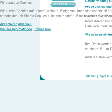
Datenerfassung au
Wir benutzen Cookies
LITERATUR
Wer ist verantwortli
Wir nutzen Cookies auf unserer Website. Einige von ihnen sind essenziell fü
entscheiden, ob Sie die Cookies zulassen möchten. Bitte beachten Sie, dass 
Die Datenverarbeit
Kontaktdaten könne
Akzeptieren
Ablehnen
Datenschutzerklä
Weitere Informationen
|
Impressum
Wie erfassen wir Ih
Ihre Daten werden 
es sich z. B. um D
Andere Daten werd
durch unsere IT-Sy
Internetbrowser, B
Daten erfolgt auto
sitemap |
impressu
Wofür nutzen wir Ih
Ein Teil der Daten
gewährleisten. An
werden.
Welche Rechte haben