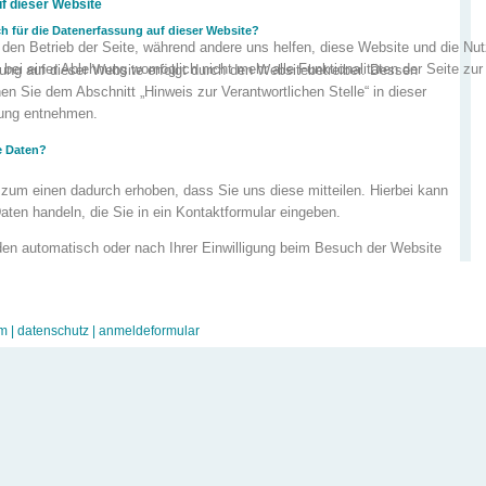
f dieser Website
ch für die Datenerfassung auf dieser Website?
r den Betrieb der Seite, während andere uns helfen, diese Website und die Nu
bei einer Ablehnung womöglich nicht mehr alle Funktionalitäten der Seite zur
ung auf dieser Website erfolgt durch den Websitebetreiber. Dessen
n Sie dem Abschnitt „Hinweis zur Verantwortlichen Stelle“ in dieser
rung entnehmen.
re Daten?
zum einen dadurch erhoben, dass Sie uns diese mitteilen. Hierbei kann
aten handeln, die Sie in ein Kontaktformular eingeben.
en automatisch oder nach Ihrer Einwilligung beim Besuch der Website
steme erfasst. Das sind vor allem technische Daten (z. B.
etriebssystem oder Uhrzeit des Seitenaufrufs). Die Erfassung dieser
matisch, sobald Sie diese Website betreten.
m |
datenschutz |
anmeldeformular
re Daten?
 wird erhoben, um eine fehlerfreie Bereitstellung der Website zu
dere Daten können zur Analyse Ihres Nutzerverhaltens verwendet
 Sie bezüglich Ihrer Daten?